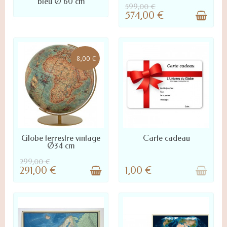
bleu Ø 60 cm
599,00 €
574,00 €
-8,00 €
LIVRÉ SOUS 10 À 45 JOURS :
EN STOCK
Globe terrestre vintage
Carte cadeau
NOUS CONTACTER POUR
Ø34 cm
DÉLAI PRÉCIS
299,00 €
291,00 €
1,00 €