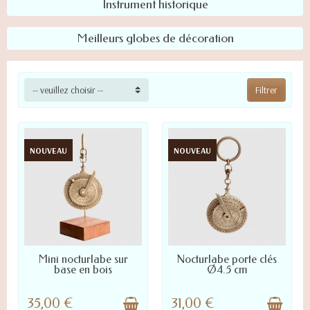
Instrument historique
Meilleurs globes de décoration
-- veuillez choisir --
Filtrer
NOUVEAU
NOUVEAU
LIVRÉ SOUS 24/48H
LIVRÉ SOUS 24/48H
Mini nocturlabe sur
Nocturlabe porte clés
base en bois
Ø4.5 cm
35,00 €
31,00 €