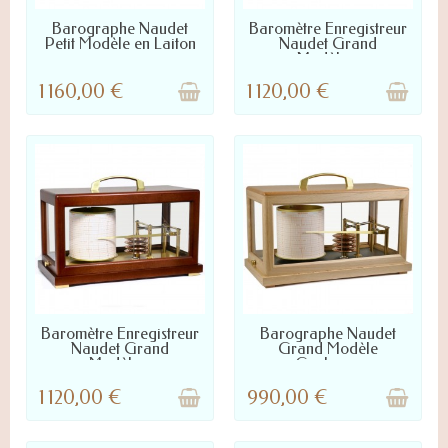
LIVRÉ SOUS 2 À 4 JOURS
LIVRÉ SOUS 2 À 4 JOURS
Barographe Naudet
Baromètre Enregistreur
Petit Modèle en Laiton
Naudet Grand
Modèle...
1 160,00 €
1 120,00 €
LIVRÉ SOUS 2 À 4 JOURS
LIVRÉ SOUS 2 À 4 JOURS
Baromètre Enregistreur
Barographe Naudet
Naudet Grand
Grand Modèle
Modèle...
Couleur...
1 120,00 €
990,00 €