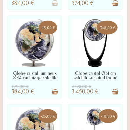
384,00 €
574,00 €
-15,00 €
-348,00 €
LIVRÉ SOUS 10 À 45 JOURS :
LIVRÉ SOUS 10 À 45 JOURS :
Globe cristal lumineux
Globe cristal Ø51 cm
NOUS CONTACTER POUR
NOUS CONTACTER POUR
Ø34 cm image satellite
satellite sur pied laqué
DÉLAI PRÉCIS
DÉLAI PRÉCIS
399,00 €
3 798,00 €
384,00 €
3 450,00 €
-25,00 €
-10,00 €