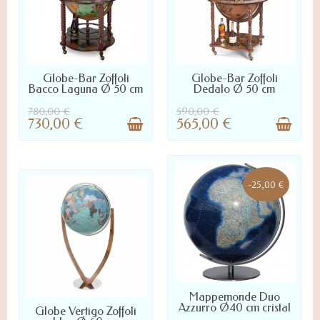
LIVRÉ SOUS 7 À 20 JOURS :
LIVRÉ SOUS 7 À 20 JOURS :
Globe-Bar Zoffoli
Globe-Bar Zoffoli
NOUS CONTACTER POUR
NOUS CONTACTER POUR
Bacco Laguna Ø 50 cm
Dedalo Ø 50 cm
DÉLAI PRÉCIS
DÉLAI PRÉCIS
780,00 €
590,00 €
730,00 €
565,00 €
-25,00 €
LIVRÉ SOUS 10 À 45 JOURS :
Mappemonde Duo
NOUS CONTACTER POUR
Azzurro Ø40 cm cristal
Globe Vertigo Zoffoli
DÉLAI PRÉCIS