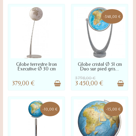
-348,00 €
LIVRÉ SOUS 3 À 10 JOURS :
LIVRÉ SOUS 10 À 45 JOURS :
Globe terrestre Iron
Globe cristal Ø 51 cm
NOUS CONTACTER POUR
NOUS CONTACTER POUR
Executive Ø 30 cm
Duo sur pied gris...
DÉLAI PRÉCIS
DÉLAI PRÉCIS
3 798,00 €
379,00 €
3 450,00 €
-10,00 €
-15,00 €