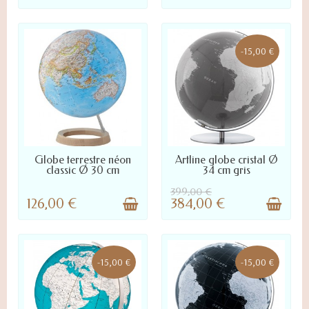
-15,00 €
LIVRÉ SOUS 48 À 72H
LIVRÉ SOUS 10 À 45 JOURS :
Globe terrestre néon
Artline globe cristal Ø
NOUS CONTACTER POUR
classic Ø 30 cm
34 cm gris
DÉLAI PRÉCIS
399,00 €
126,00 €
384,00 €
-15,00 €
-15,00 €