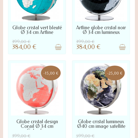
NOUS CONTACTER POUR LA
NOUS CONTACTER POUR LA
Globe cristal vert bleuté
Artline globe cristal noir
DISPONIBILITÉ
DISPONIBILITÉ
Ø 34 cm Artline
Ø 34 cm lumineux
399,00 €
399,00 €
384,00 €
384,00 €
-15,00 €
-25,00 €
NOUS CONTACTER POUR LA
LIVRÉ SOUS 10 À 45 JOURS :
Globe cristal design
Globe cristal lumineux
DISPONIBILITÉ
NOUS CONTACTER POUR
Corail Ø 34 cm
Ø40 cm image satellite
DÉLAI PRÉCIS
Columbus
399,00 €
599,00 €