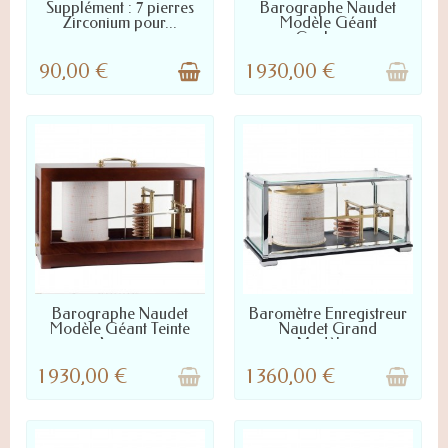
NOUS CONTACTER
LIVRÉ SOUS 2 À 4 JOURS
Supplément : 7 pierres
Barographe Naudet
Zirconium pour...
Modèle Géant
Couleur...
90,00 €
1 930,00 €
LIVRÉ SOUS 2 À 4 JOURS
LIVRÉ SOUS 2 À 4 JOURS
Barographe Naudet
Baromètre Enregistreur
Modèle Géant Teinte
Naudet Grand
Acajou
Modèle...
1 930,00 €
1 360,00 €