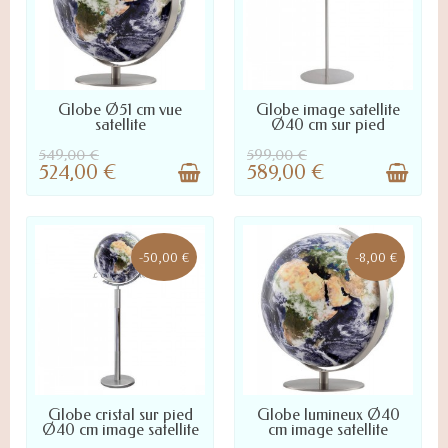
LIVRÉ SOUS 10 À 45 JOURS :
LIVRÉ SOUS 10 À 45 JOURS :
Globe Ø51 cm vue
Globe image satellite
NOUS CONTACTER POUR
NOUS CONTACTER POUR
satellite
Ø40 cm sur pied
DÉLAI PRÉCIS
DÉLAI PRÉCIS
549,00 €
599,00 €
524,00 €
589,00 €
-50,00 €
-8,00 €
LIVRÉ SOUS 10 À 45 JOURS :
LIVRÉ SOUS 7 À 20 JOURS :
Globe cristal sur pied
Globe lumineux Ø40
NOUS CONTACTER POUR
NOUS CONTACTER POUR
Ø40 cm image satellite
cm image satellite
DÉLAI PRÉCIS
DÉLAI PRÉCIS