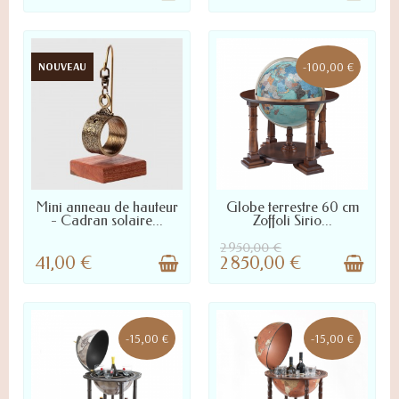
-100,00 €
NOUVEAU
LIVRÉ SOUS 24/48H
LIVRÉ SOUS 7 À 20 JOURS :
Mini anneau de hauteur
Globe terrestre 60 cm
NOUS CONTACTER POUR
- Cadran solaire...
Zoffoli Sirio...
DÉLAI PRÉCIS
2 950,00 €
41,00 €
2 850,00 €
-15,00 €
-15,00 €