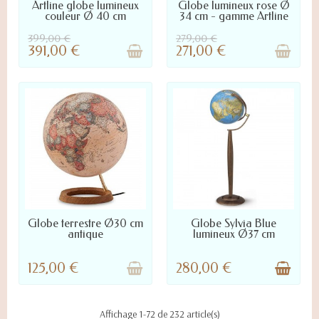
NOUS CONTACTER POUR LA
NOUS CONTACTER POUR LA
Artline globe lumineux
Globe lumineux rose Ø
DISPONIBILITÉ
DISPONIBILITÉ
couleur Ø 40 cm
34 cm - gamme Artline
399,00 €
279,00 €
391,00 €
271,00 €
NOUS CONTACTER POUR LA
LIVRÉ SOUS 3 À 10 JOURS :
Globe terrestre Ø30 cm
Globe Sylvia Blue
DISPONIBILITÉ
NOUS CONTACTER POUR
antique
lumineux Ø37 cm
DÉLAI PRÉCIS
125,00 €
280,00 €
Affichage 1-72 de 232 article(s)