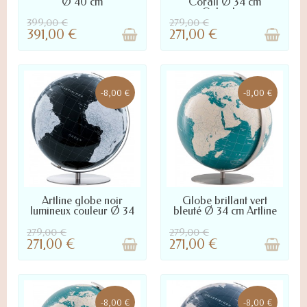
Ø 40 cm
Corail Ø 34 cm
Columbus
399,00 €
279,00 €
391,00 €
271,00 €
-8,00 €
-8,00 €
NOUS CONTACTER POUR LA
NOUS CONTACTER POUR LA
Artline globe noir
Globe brillant vert
DISPONIBILITÉ
DISPONIBILITÉ
lumineux couleur Ø 34
bleuté Ø 34 cm Artline
cm
279,00 €
279,00 €
271,00 €
271,00 €
-8,00 €
-8,00 €