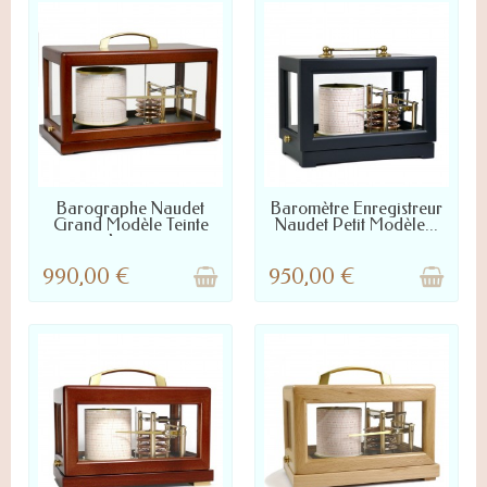
LIVRÉ SOUS 2 À 4 JOURS
LIVRÉ SOUS 2 À 4 JOURS
Barographe Naudet
Baromètre Enregistreur
Grand Modèle Teinte
Naudet Petit Modèle...
Acajou
990,00 €
950,00 €