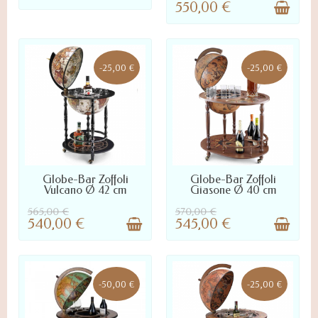
550,00 €
-25,00 €
-25,00 €
LIVRÉ SOUS 7 À 20 JOURS :
LIVRÉ SOUS 7 À 20 JOURS :
Globe-Bar Zoffoli
Globe-Bar Zoffoli
NOUS CONTACTER POUR
NOUS CONTACTER POUR
Vulcano Ø 42 cm
Giasone Ø 40 cm
DÉLAI PRÉCIS
DÉLAI PRÉCIS
565,00 €
570,00 €
540,00 €
545,00 €
-50,00 €
-25,00 €