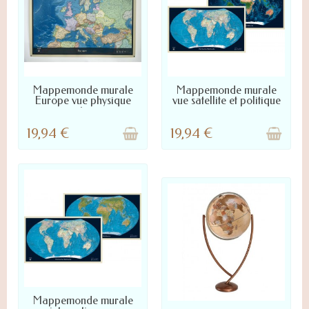
NOUS CONTACTER POUR LA
NOUS CONTACTER POUR LA
Mappemonde murale
Mappemonde murale
DISPONIBILITÉ
DISPONIBILITÉ
Europe vue physique
vue satellite et politique
et...
19,94 €
19,94 €
NOUS CONTACTER POUR LA
Mappemonde murale
DISPONIBILITÉ