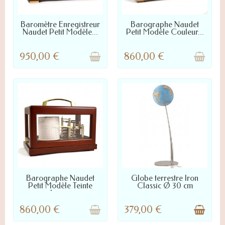
LIVRÉ SOUS 2 À 4 JOURS
LIVRÉ SOUS 2 À 4 JOURS
Baromètre Enregistreur
Barographe Naudet
Naudet Petit Modèle...
Petit Modèle Couleur...
950,00 €
860,00 €
LIVRÉ SOUS 2 À 4 JOURS
LIVRÉ SOUS 3 À 10 JOURS :
Barographe Naudet
Globe terrestre Iron
NOUS CONTACTER POUR
Petit Modèle Teinte
Classic Ø 30 cm
DÉLAI PRÉCIS
Acajou
860,00 €
379,00 €