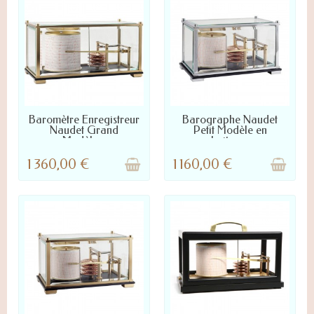
LIVRÉ SOUS 2 À 4 JOURS
LIVRÉ SOUS 2 À 4 JOURS
Baromètre Enregistreur
Barographe Naudet
Naudet Grand
Petit Modèle en
Modèle...
Laiton...
1 360,00 €
1 160,00 €