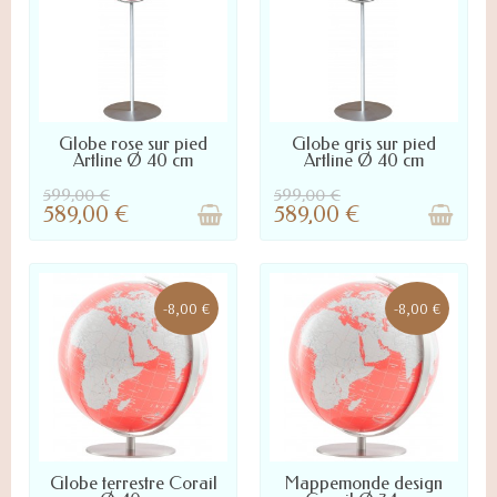
NOUS CONTACTER POUR LA
NOUS CONTACTER POUR LA
Globe rose sur pied
Globe gris sur pied
DISPONIBILITÉ
DISPONIBILITÉ
Artline Ø 40 cm
Artline Ø 40 cm
599,00 €
599,00 €
589,00 €
589,00 €
-8,00 €
-8,00 €
NOUS CONTACTER POUR LA
NOUS CONTACTER POUR LA
Globe terrestre Corail
Mappemonde design
DISPONIBILITÉ
DISPONIBILITÉ