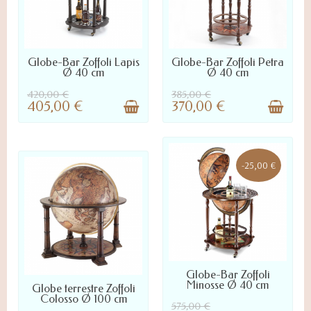
LIVRÉ SOUS 7 À 20 JOURS :
LIVRÉ SOUS 7 À 20 JOURS :
Globe-Bar Zoffoli Lapis
Globe-Bar Zoffoli Petra
NOUS CONTACTER POUR
NOUS CONTACTER POUR
Ø 40 cm
Ø 40 cm
DÉLAI PRÉCIS
DÉLAI PRÉCIS
420,00 €
385,00 €
405,00 €
370,00 €
-25,00 €
LIVRÉ SOUS 7 À 20 JOURS :
Globe-Bar Zoffoli
NOUS CONTACTER POUR
Minosse Ø 40 cm
Globe terrestre Zoffoli
DÉLAI PRÉCIS
Colosso Ø 100 cm
575,00 €