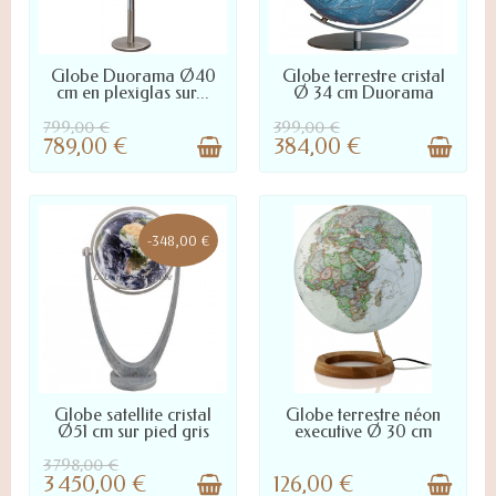
LIVRÉ SOUS 10 À 45 JOURS :
LIVRÉ SOUS 10 À 45 JOURS :
Globe Duorama Ø40
Globe terrestre cristal
NOUS CONTACTER POUR
NOUS CONTACTER POUR
cm en plexiglas sur...
Ø 34 cm Duorama
DÉLAI PRÉCIS
DÉLAI PRÉCIS
799,00 €
399,00 €
789,00 €
384,00 €
-348,00 €
LIVRÉ SOUS 10 À 45 JOURS :
LIVRÉ SOUS 48 À 72H
Globe satellite cristal
Globe terrestre néon
NOUS CONTACTER POUR
Ø51 cm sur pied gris
executive Ø 30 cm
DÉLAI PRÉCIS
3 798,00 €
3 450,00 €
126,00 €