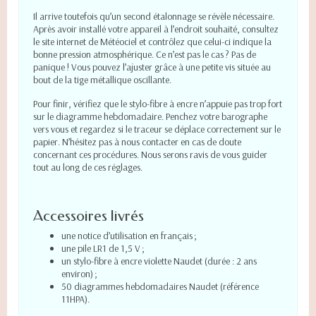
Il arrive toutefois qu’un second étalonnage se révèle nécessaire.
Après avoir installé votre appareil à l’endroit souhaité, consultez
le site internet de
Météociel
et contrôlez que celui-ci indique la
bonne pression atmosphérique. Ce n’est pas le cas ? Pas de
panique ! Vous pouvez l’ajuster grâce à une petite vis située au
bout de la tige métallique oscillante.
Pour finir, vérifiez que le stylo-fibre à encre n’appuie pas trop fort
sur le diagramme hebdomadaire. Penchez votre barographe
vers vous et regardez si le traceur se déplace correctement sur le
papier. N’hésitez pas à nous contacter en cas de doute
concernant ces procédures. Nous serons ravis de vous guider
tout au long de ces réglages.
Accessoires livrés
une notice d’utilisation en français ;
une pile LR1 de 1,5 V ;
un stylo-fibre à encre violette Naudet (durée : 2 ans
environ) ;
50 diagrammes hebdomadaires Naudet (référence
11HPA).