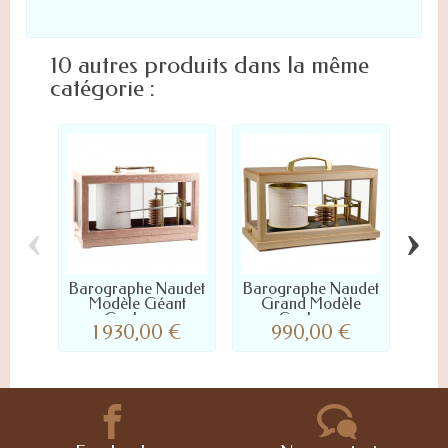
10 autres produits dans la même
catégorie :
‹
›
Barographe Naudet
Barographe Naudet
Bar
Modèle Géant
Grand Modèle
Couleur...
Couleur...
1 930,00 €
990,00 €