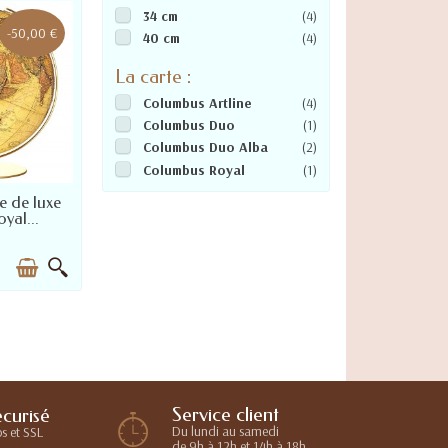
34 cm
(4)
-50,00 €
40 cm
(4)
La carte :
Columbus Artline
(4)
Columbus Duo
(1)
Columbus Duo Alba
(2)
Columbus Royal
(1)
 72 HEURES
e de luxe
yal...
Service client
curisé
Du lundi au samedi
s et SSL
de 9h à 12h et 14h à 18h