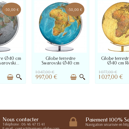
-50,00 €
-50,00 €
À 45 JOURS :
LIVRÉ SOUS 10 À 45 JOURS :
LIVRÉ SOUS 48 À
tre Ø40 cm
Globe terrestre
Globe terrestr
CTER POUR
NOUS CONTACTER POUR
arovski...
Swarovski Ø40 cm
Ø40 cm Ro
RÉCIS
DÉLAI PRÉCIS
1 047,00 €
1 077,00 €
997,00 €
1 027,00 €
Nous contacter
Paiement 100% Se
tre
Téléphone : 06 46 47 15 41
Navigation sécurisée en http
E-mail : contact@univers-globe.com