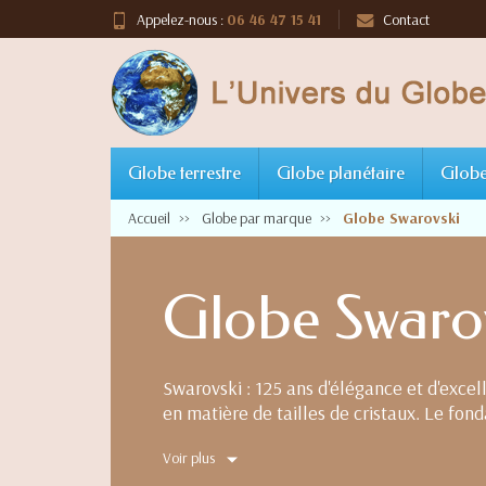
Appelez-nous :
06 46 47 15 41
Contact
Globe terrestre
Globe planétaire
Globe
Accueil
Globe par marque
Globe Swarovski
Globe Swaro
Swarovski : 125 ans d'élégance et d'exce
en matière de tailles de cristaux. Le fon
et le design, lui permettant ainsi de deve
Voir plus
Pionnière dans la création de cristal, l