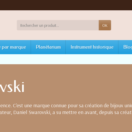
OK
 par marque
Planétarium
Instrument historique
Blo
vski
llence. C'est une marque connue pour sa création de bijoux un
dateur, Daniel Swarovski, a su mettre en avant, depuis sa créat
nir la première marque mondiale de bijoux et d’accessoires en c
a marque Swarovski fabrique chaque cristal de façon responsabl