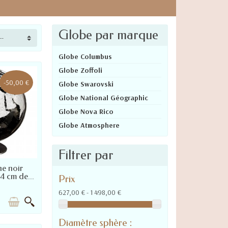
.
aute qualité qui ajoutent de l’éclat et
Globe par marque
--
e entier, quels que soient leurs domaines
Globe Columbus
Globe Zoffoli
-50,00 €
Globe Swarovski
Globe National Géographic
mbus a souhaité faire appel aux talents
Globe Nova Rico
Globe Atmosphere
tographies proposées, en y intégrant un
Filtrer par
R POUR LA
 modèles de globe Swarovski, dont l’éclat
ne noir
LITÉ
4 cm de...
Prix
627,00 € - 1 498,00 €
Diamètre sphère :