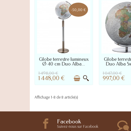
-50,00 €
LIVRÉ SOUS 10 À 45 JOURS :
LIVRÉ SOUS 10 
Globe terrestre lumineux
Globe terres
NOUS CONTACTER POUR
NOUS CONTA
Ø 40 cm Duo Alba...
Duo Alba Sw
DÉLAI PRÉCIS
DÉLAI P
1 498,00 €
1 047,00 €
1 448,00 €
997,00 €
Affichage 1-8 de 8 article(s)
Voir nos autres pages thématiques :
Facebook
Mappemonde Acheter globe terres
Suivez-nous sur Facebook
Globe terrestre lumineux maison