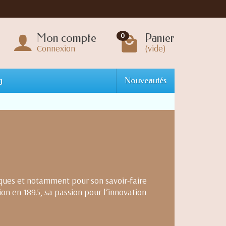
Mon compte
Panier
0
Connexion
(vide)
g
Nouveautés
iques et notamment pour son savoir-faire
ion en 1895, sa passion pour l’innovation
ristal taillé.
e, en accord avec les normes les plus