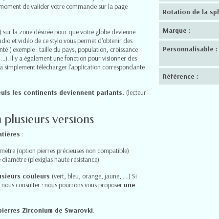
u moment de valider votre commande sur la page
Rotation de la sp
Marque :
us) sur la zone désirée pour que votre globe devienne
audio et vidéo de ce stylo vous permet d'obtenir des
Personnalisable :
nté ( exemple : taille du pays, population, croissance
). Il y a également une fonction pour visionner des
dra simplement télécharger l'application correspondante
Référence :
euls les continents deviennent parlants.
(lecteur
n plusieurs versions
atières
:
mètre (option pierres précieuses non compatible)
diamètre (plexiglas haute résistance)
usieurs couleurs
(vert, bleu, orange, jaune, ....) Si
 à nous consulter : nous pourrons vous proposer
une
pierres Zirconium de Swarovki
.