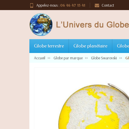
Appelez-nous :
06 46 47 15 41
Contact
Globe terrestre
Globe planétaire
Globe
Accueil
Globe par marque
Globe Swarovski
G