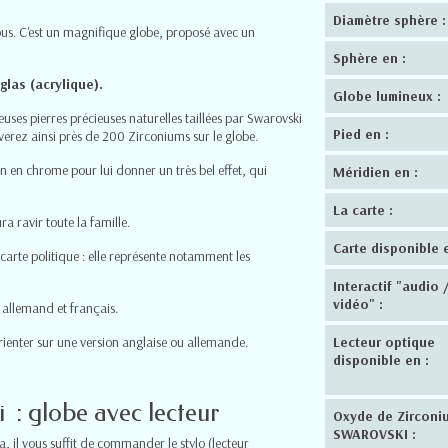
Diamètre sphère :
us. C'est un magnifique globe, proposé avec un
Sphère en :
glas (acrylique).
Globe lumineux :
ses pierres précieuses naturelles taillées par Swarovski
Pied en :
uverez ainsi près de 200 Zirconiums sur le globe.
n en chrome pour lui donner un très bel effet, qui
Méridien en :
La carte :
ra ravir toute la famille.
Carte disponible e
carte politique : elle représente notamment les
Interactif "audio 
vidéo" :
, allemand et français.
rienter sur une version anglaise ou allemande.
Lecteur optique
disponible en :
i : globe avec lecteur
Oxyde de Zirconi
SWAROVSKI :
a, il vous suffit de commander le stylo (lecteur