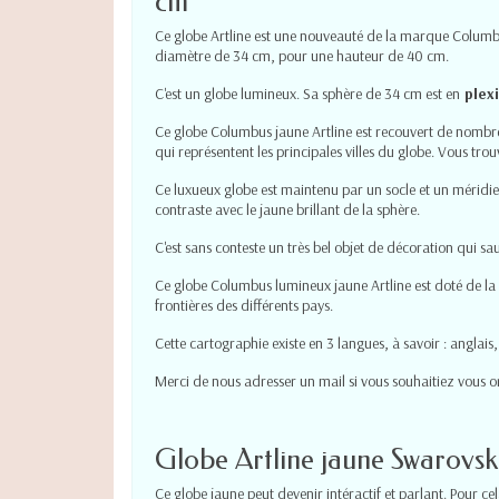
cm
Ce globe Artline est une nouveauté de la marque Columb
diamètre de 34 cm, pour une hauteur de 40 cm.
C'est un globe lumineux. Sa sphère de 34 cm est en
plexi
Ce globe Columbus jaune Artline est recouvert de nombreu
qui représentent les principales villes du globe. Vous tro
Ce luxueux globe est maintenu par un socle et un méridie
contraste avec le jaune brillant de la sphère.
C'est sans conteste un très bel objet de décoration qui sau
Ce globe Columbus lumineux jaune Artline est doté de la 
frontières des différents pays.
Cette cartographie existe en 3 langues, à savoir : anglais
Merci de nous adresser un mail si vous souhaitiez vous o
Globe Artline jaune Swarovsk
Ce globe jaune peut devenir intéractif et parlant. Pour cel