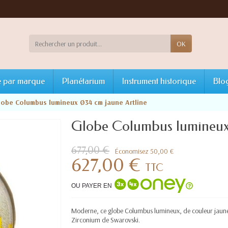
OK
 par marque
Planétarium
Instrument historique
Blo
lobe Columbus lumineux Ø34 cm jaune Artline
Globe Columbus lumineux
677,00 €
Économisez 50,00 €
627,00 €
TTC
OU PAYER EN
Moderne, ce globe Columbus lumineux, de couleur jaune 
Zirconium de Swarovski.