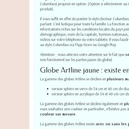
Columbus) proposé en option. (Option à sélectionner a
produit).
Il vous suffit en effet de pointer le stylo (lecteur Columb
parlant. C'est ludique pour toute la famille. La fonction 
informations riches sur les conditions locales du pays poi
démographique, nom de la capitale, hymnes nationaux, ...
vidéos sur votre téléphone ou votre tablette. Il vous fau
au stylo Columbus via l'App Store ou Google Play.
Attention : nous attirons votre attention sur le fait que
s
non fonctionnel sur les parties jaune du globe)
Globe Artline jaune : existe e
La gamme des globes Artline se décline en
plusieurs m
version sphère en verre de 34 cm et 40 cm de dia
version sphère en acrylique de 34 et 40 cm cm de 
La gamme des globes Artline se décline également en
pl
vous souhaitez une couleur en particulier, n'hésitez pas
couleur sur mesure
.
La gamme des globes Artline existe
avec ou sans les 