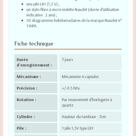
une pile LR1 (1,5 V) ;
un stylo-fibre à encre violette Naudet (durée d’utilisation
indicative : 2 ans) ;
o
50 diagrammes hebdomadaires de la marque Naudet n
11HPA.
Fiche technique
Durée
7 jours
d’enregistrement :
Mécanisme :
Mécanisme 4 capsules
Précision :
+/-0.5 hPa
Rotation :
Par mouvement d'horlogerie à
quartz
Cylindre :
Hauteur du tambour : 7cm
Pile :
1 pile 1,5V type LR1