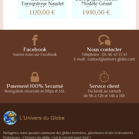
Enregistreur Naudet
Modèle Géant
G
Grand Modèle...
Couleur...
T
1 120,00 €
1 930,00 €
Facebook
Nous contacter
Suivez-nous sur Facebook
Téléphone : 06 46 47 15 41
E-mail : contact@univers-globe.com
Paiement 100% Securisé
Service client
Navigation sécurisée en https et SSL
Du lundi au samedi
de 9h à 12h et 14h à 18h
Partageons notre passion commune des globes terrestres, planétaires et des instruments
historiques : L’Univers du globe, c’est le conseil avant tout !