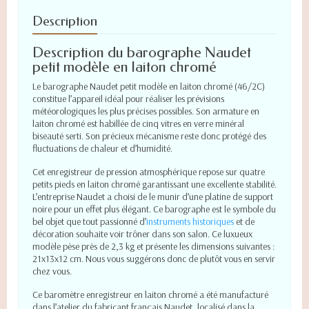
Description
Description du barographe Naudet
petit modèle en laiton chromé
Le barographe Naudet petit modèle en laiton chromé (46/2C)
constitue l’appareil idéal pour réaliser les prévisions
météorologiques les plus précises possibles. Son armature en
laiton chromé est habillée de cinq vitres en verre minéral
biseauté serti. Son précieux mécanisme reste donc protégé des
fluctuations de chaleur et d’humidité.
Cet enregistreur de pression atmosphérique repose sur quatre
petits pieds en laiton chromé garantissant une excellente stabilité.
L’entreprise Naudet a choisi de le munir d’une platine de support
noire pour un effet plus élégant. Ce barographe est le symbole du
bel objet que tout passionné d’
instruments historiques
et de
décoration souhaite voir trôner dans son salon. Ce luxueux
modèle pèse près de 2,3 kg et présente les dimensions suivantes :
21x13x12 cm. Nous vous suggérons donc de plutôt vous en servir
chez vous.
Ce baromètre enregistreur en laiton chromé a été manufacturé
dans l’atelier du fabricant français Naudet, localisé dans la