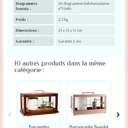
Diagrammes
50 diagrammes hebdomadaires
fournis :
n°11HPA
Poids :
2,3 kg
Dimensions :
21 x 13 x 12 cm
Garantie :
Garantie 2 ans
10 autres produits dans la même
catégorie :
‹
›
Baromètre
Barographe Naudet
Bar