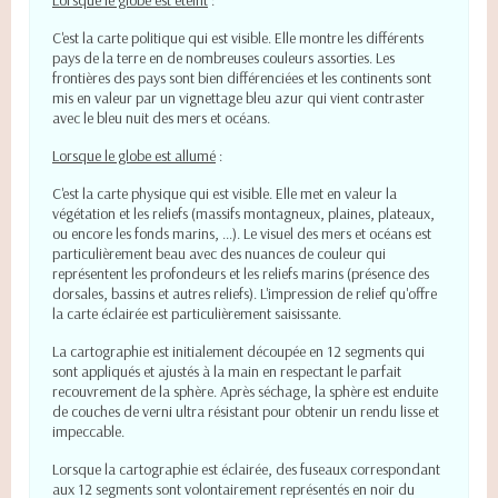
Lorsque le globe est éteint
:
C'est la carte
politique qui est visible.
Elle
montre les différents
pays de la terre en de nombreuses couleurs assorties. Les
frontières des pays sont bien différenciées et les continents sont
mis en valeur par un vignettage bleu azur qui vient contraster
avec le bleu nuit des mers et océans.
Lorsque le globe est allumé
:
C'est la carte
physique qui est visible. Elle met en valeur la
végétation et les reliefs (
massifs montagneux, plaines, plateaux,
ou encore les fonds marins, ...). Le visuel des mers et océans est
particulièrement beau avec des nuances de couleur qui
représentent les profondeurs et les reliefs marins (présence des
dorsales, bassins et autres reliefs). L'impression de relief qu'offre
la carte éclairée est particulièrement saisissante.
La cartographie est initialement découpée en 12 segments qui
sont appliqués et ajustés à la main en respectant le parfait
recouvrement de la sphère. Après séchage, la sphère est enduite
de couches de verni ultra résistant pour obtenir un rendu lisse et
impeccable.
Lorsque la cartographie est éclairée, des fuseaux correspondant
aux 12 segments sont volontairement représentés en noir du