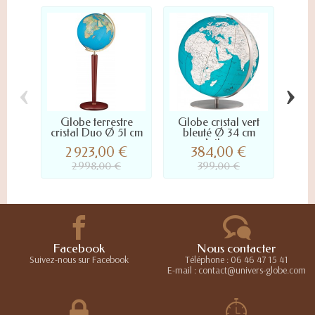
‹
›
Globe terrestre
Globe cristal vert
M
cristal Duo Ø 51 cm
bleuté Ø 34 cm
mura
Artline
2 923,00 €
384,00 €
2 998,00 €
399,00 €
Facebook
Nous contacter
Suivez-nous sur Facebook
Téléphone : 06 46 47 15 41
E-mail : contact@univers-globe.com