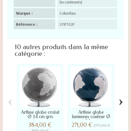
les continents)
Marque :
Columbus
Référence :
STIFT02F
10 autres produits dans la même
catégorie :
‹
›
Artline globe cristal
Artline globe
M
Ø 34 cm gris
lumineux couleur Ø
mura
34 cm
384,00 €
271,00 €
279,00 €
399,00 €