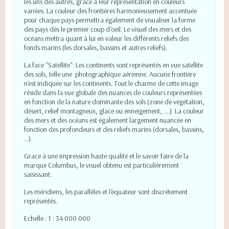
les uns des autres, grâce à leur représentation en couleurs
variées. La couleur des frontières harmonieusement accentuée
pour chaque pays permettra également de visualiser la forme
des pays dès le premier coup d'oeil. Le visuel des mers et des
océans mettra quant à lui en valeur les différents reliefs des
fonds marins (les dorsales, bassins et autres reliefs).
La face "Satellite": Les continents sont représentés en vue satellite
des sols, telle une photographique aérienne. Aucune frontière
n'est indiquée sur les continents. Tout le charme de cette image
réside dans la vue globale des nuances de couleurs représentées
en fonction de la nature dominante des sols (zone de végétation,
désert, relief montagneux, glace ou enneigement, ....). La couleur
des mers et des océans est également largement nuancée en
fonction des profondeurs et des reliefs marins (dorsales, bassins,
...).
Grace à une impression haute qualité et le savoir faire de la
marque Columbus, le visuel obtenu est particulièrement
saisissant.
Les méridiens, les parallèles et l'équateur sont discrètement
représentés.
Echelle : 1 : 34 000 000