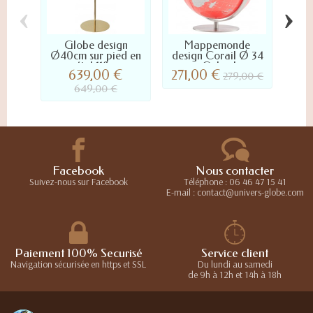
‹
›
Globe design
Mappemonde
Glob
Ø40cm sur pied en
design Corail Ø 34
Col
métal 118 cm
cm Columbus
639,00 €
271,00 €
271
279,00 €
649,00 €
Facebook
Nous contacter
Suivez-nous sur Facebook
Téléphone : 06 46 47 15 41
E-mail : contact@univers-globe.com
Paiement 100% Securisé
Service client
Navigation sécurisée en https et SSL
Du lundi au samedi
de 9h à 12h et 14h à 18h