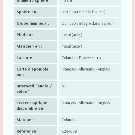
Diamètre sphère :
40 cm
Sphère en :
cristal (soufflé à la bouche)
Globe lumineux :
Oui (câble intégré dans le pied)
Pied en :
métal (acier)
Méridien en :
métal (acier)
La carte :
Columbus Duo Azzurro
Carte disponible
Français - Allemand - Anglais
en :
Interactif "audio /
oui
vidéo" :
Lecteur optique
Français - Allemand - Anglais
disponible en :
Marque :
Columbus
Référence :
K244089