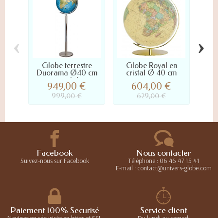
‹
›
Globe terrestre
Globe Royal en
Gl
Duorama Ø40 cm
cristal Ø 40 cm
lu
en cristal...
949,00 €
604,00 €
574
999,00 €
629,00 €
Facebook
Nous contacter
Suivez-nous sur Facebook
Téléphone : 06 46 47 15 41
E-mail : contact@univers-globe.com
Paiement 100% Securisé
Service client