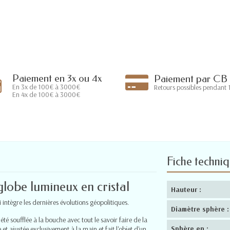
Paiement en 3x ou 4x
Paiement par CB
En 3x de 100€ à 3000€
Retours possibles pendant 1
En 4x de 100€ à 3000€
Fiche techni
obe lumineux en cristal
Hauteur :
ntègre les dernières évolutions géopolitiques.
Diamètre sphère :
té soufflée à la bouche avec tout le savoir faire de la
Sphère en :
 ajustée exclusivement à la main et fait l'objet d'un