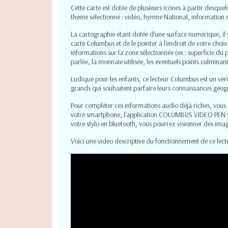
Cette carte est dotée de plusieurs icônes à partir desque
thème sélectionné : vidéo, hymne National, information sur
La cartographie étant dotée d'une surface numérique, il v
carte Columbus et de le pointer à l'endroit de votre choi
informations sur la zone sélectionnée (ex : superficie du p
parlée, la monnaie utilisée, les éventuels points culminant
Ludique pour les enfants, ce lecteur Columbus est un véri
grands qui souhaitent parfaire leurs connaissances géogr
Pour compléter ces informations audio déjà riches, vous 
votre smartphone, l'application COLUMBUS VIDEO PEN via
votre stylo en bluetooth, vous pourrez visionner des imag
Voici une vidéo descriptive du fonctionnement de ce lect