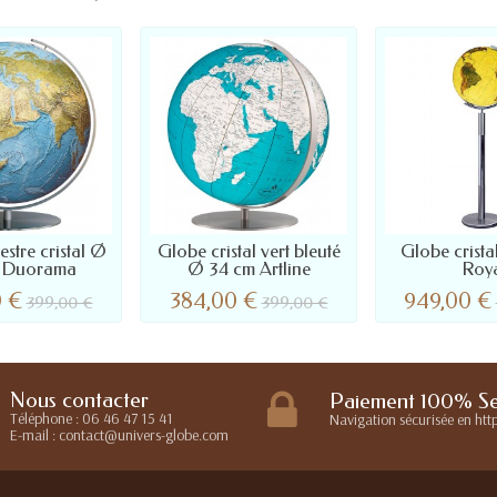
estre cristal Ø
Globe cristal vert bleuté
Globe crist
 Duorama
Ø 34 cm Artline
Roy
0 €
384,00 €
949,00 €
399,00 €
399,00 €
Nous contacter
Paiement 100% Se
Téléphone : 06 46 47 15 41
Navigation sécurisée en http
E-mail : contact@univers-globe.com