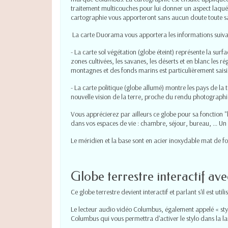
traitement multicouches pour lui donner un aspect laqué e
cartographie vous apporteront sans aucun doute toute sa
La carte Duorama vous apportera les informations suiva
- La carte sol végétation (globe éteint) représente la surfa
zones cultivées, les savanes, les déserts et en blanc les ré
montagnes et des fonds marins est particulièrement saisi
- La carte politique (globe allumé) montre les pays de la t
nouvelle vision de la terre, proche du rendu photograph
Vous apprécierez par ailleurs ce globe pour sa fonction "
dans vos espaces de vie : chambre, séjour, bureau, ... Un
Le méridien et la base sont en acier inoxydable mat de f
Globe terrestre interactif av
Ce globe terrestre devient interactif et parlant s'il est ut
Le lecteur audio vidéo Columbus, également appelé « styl
Columbus qui vous permettra d'activer le stylo dans la