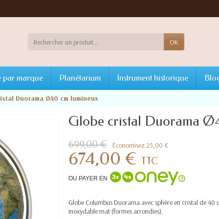
OK
 par marque
Planétarium
Instrument historique
Blo
ristal Duorama Ø40 cm lumineux
Globe cristal Duorama Ø
699,00 €
Économisez 25,00 €
674,00 €
TTC
OU PAYER EN
Globe Columbus Duorama avec sphère en cristal de 40 cm
inoxydable mat (formes arrondies).