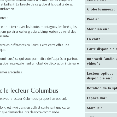
t brillant. La beauté de ce globe et la qualité de sa
tisfaction.
Globe lumineux :
ntes :
Pied en :
ce de la terre avec les hautes montagnes, les forêts, les
Méridien en :
gions polaires ou les glaciers. L'impression de relief des
ssante.
La carte :
erre en différentes couleurs. Cette carte offre une
Carte disponible e
ique.
lumineux", ce qui vous permettra de l'apprécier partout
Interactif "audio 
 globe reste également un objet de décoration intérieure.
vidéo" :
ormes arrondies.
Lecteur optique
disponible en :
Rotation de la sp
ec le lecteur Columbus
Espace Bar :
ilisé avec le lecteur Columbus (proposé en option).
o », est livré dans un coffret contenant une carte
Marque :
 langue demandée lors de votre commande.