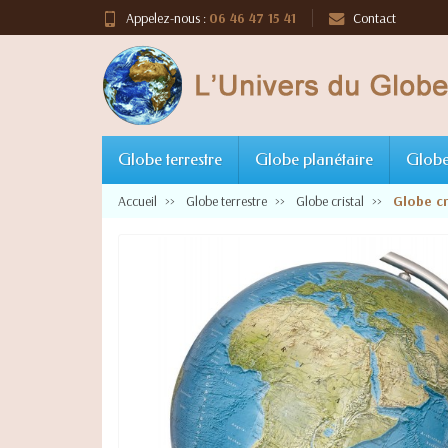
Appelez-nous :
06 46 47 15 41
Contact
Globe terrestre
Globe planétaire
Globe
Accueil
Globe terrestre
Globe cristal
Globe c