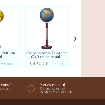
›
al Ø40 cm
Globe terrestre Duorama
Mappemonde
al
Ø40 cm en cristal...
Azzurro Ø40 cm 
949,00 €
574,00 €
999,00 €
999,00 €
599
Service client
curisé
Du lundi au samedi
s et SSL
de 9h à 12h et 14h à 18h