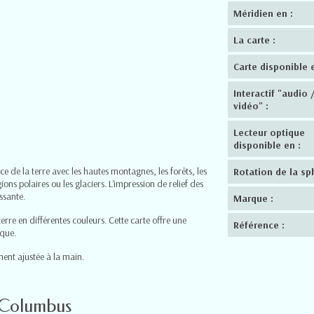
Méridien en :
La carte :
Carte disponible e
Interactif "audio 
vidéo" :
Lecteur optique
disponible en :
ace de la terre avec les hautes montagnes, les forêts, les
Rotation de la sp
gions polaires ou les glaciers. L'impression de relief des
ssante.
Marque :
erre en différentes couleurs. Cette carte offre une
Référence :
ique.
ment ajustée à la main.
lo Columbus