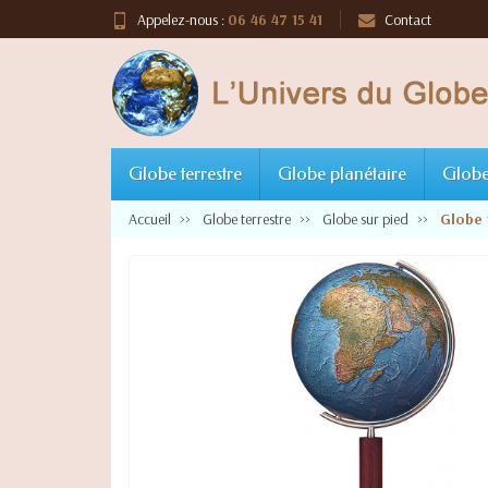
Appelez-nous :
06 46 47 15 41
Contact
Globe terrestre
Globe planétaire
Globe
Accueil
Globe terrestre
Globe sur pied
Globe 