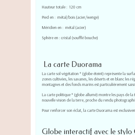
Hauteur totale : 120 cm
Pied en : métal/bois (acier/wenge)
Méridien en : métal (acier)
Sphère en : cristal (soufflé bouche)
La carte Duorama
La carte sol végétation * (globe éteint) représente la surf
zones cultivées, les savanes, les déserts et en blanc les ré
montagnes et des fonds marins est particulièrement saisi
La carte politique * (globe allumé) montre les pays de la t
nouvelle vision de la terre, proche du rendu photograph
Pour renforcer son éclat, la carte Duorama est exclusive
Globe interactif avec le sty