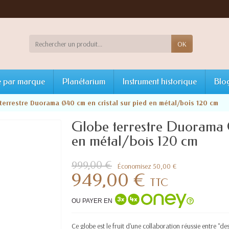
OK
 par marque
Planétarium
Instrument historique
Blo
terrestre Duorama Ø40 cm en cristal sur pied en métal/bois 120 cm
Globe terrestre Duorama Ø
en métal/bois 120 cm
999,00 €
Économisez 50,00 €
949,00 €
TTC
OU PAYER EN
Ce globe est le fruit d'une collaboration réussie entre "de