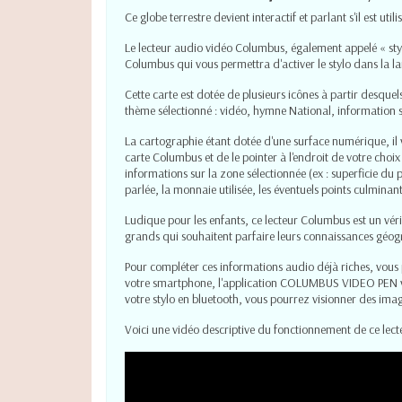
Ce globe terrestre devient interactif et parlant s'il est ut
Le lecteur audio vidéo Columbus, également appelé « styl
Columbus qui vous permettra d'activer le stylo dans la
Cette carte est dotée de plusieurs icônes à partir desque
thème sélectionné : vidéo, hymne National, information sur
La cartographie étant dotée d'une surface numérique, il v
carte Columbus et de le pointer à l'endroit de votre choi
informations sur la zone sélectionnée (ex : superficie du p
parlée, la monnaie utilisée, les éventuels points culminant
Ludique pour les enfants, ce lecteur Columbus est un véri
grands qui souhaitent parfaire leurs connaissances géogr
Pour compléter ces informations audio déjà riches, vous 
votre smartphone, l'application COLUMBUS VIDEO PEN via
votre stylo en bluetooth, vous pourrez visionner des imag
Voici une vidéo descriptive du fonctionnement de ce lect