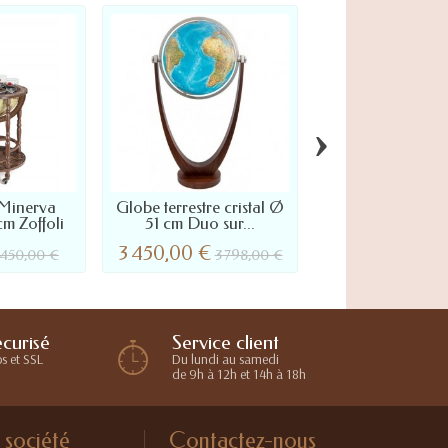
›
Minerva
Globe terrestre cristal Ø
Globe terrestre
m Zoffoli
51 cm Duo sur...
Duo Azzurro cr
3 450,00 €
3 450,00 €
450,00 €
3 798,00 €
3 7
Service client
curisé
Du lundi au samedi
s et SSL
de 9h à 12h et 14h à 18h
 société
Contactez-nous