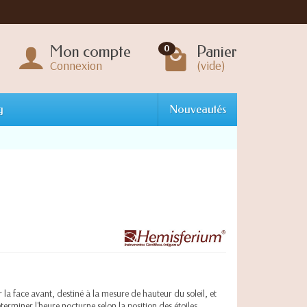
Mon compte
Panier
0
Connexion
(vide)
g
Nouveautés
 la face avant, destiné à la mesure de hauteur du soleil, et
rminer l'heure nocturne selon la position des étoiles.