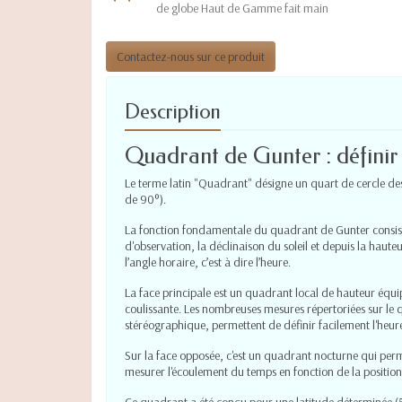
de globe Haut de Gamme fait main
Contactez-nous sur ce produit
Description
Quadrant de Gunter : définir l
Le terme latin "Quadrant" désigne un quart de cercle des
de 90°).
La fonction fondamentale du quadrant de Gunter consiste
d'observation, la déclinaison du soleil et depuis la haute
l’angle horaire, c’est à dire l’heure.
La face principale est un quadrant local de hauteur équip
coulissante. Les nombreuses mesures répertoriées sur le 
stéréographique, permettent de définir facilement l'heure 
Sur la face opposée, c'est un quadrant nocturne qui pe
mesurer l'écoulement du temps en fonction de la position 
Ce quadrant a été conçu pour une latitude déterminée (5