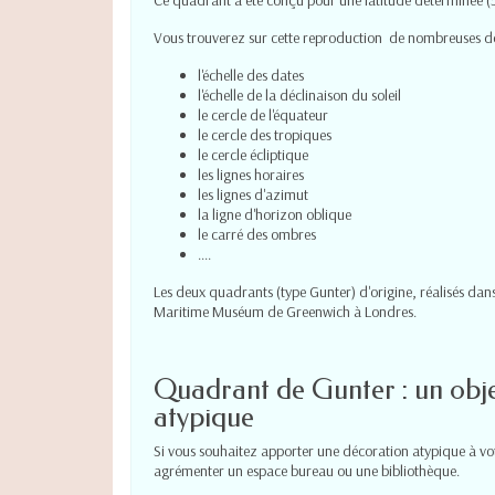
Vous trouverez sur cette reproduction de nombreuses do
l'échelle des dates
l'échelle de la déclinaison du soleil
le cercle de l'équateur
le cercle des tropiques
le cercle écliptique
les lignes horaires
les lignes d'azimut
la ligne d'horizon oblique
le carré des ombres
....
Les deux quadrants (type Gunter) d'origine, réalisés dan
Maritime Muséum de Greenwich à Londres.
Quadrant de Gunter : un obje
atypique
Si vous souhaitez apporter une décoration atypique à votr
agrémenter un espace bureau ou une bibliothèque.