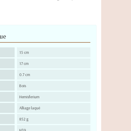
que
15 cm
17 cm
0.7 cm
Bois
Hemisferium
Alliage laqué
852 g
H39