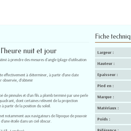
Fiche techni
'heure nuit et jour
Largeur :
tiné à prendre des mesures d'angle (plage d'utilisation
Hauteur :
Epaisseur :
 effectivement à déterminer, à partir d’une date
ur observée, d’obtenir
Pied en :
é de pinnules et d'un fils a plomb terminé par une perle
Marque :
quadrant, dont certaines relèvent de la projection
à partir de la position du soleil.
Matériaux :
rmet notamment aux navigateurs de l'époque de pouvoir
Poids :
d'une étoile dans un ciel obscur.
Référence :
1.5° - Londres).