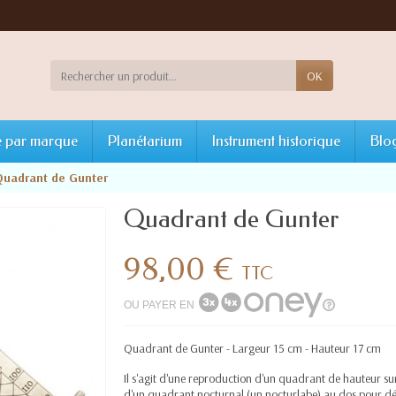
OK
 par marque
Planétarium
Instrument historique
Blo
Quadrant de Gunter
Quadrant de Gunter
98,00 €
TTC
OU PAYER EN
Quadrant de Gunter - Largeur
15 cm - Hauteur 17 cm
Il s'agit d'une reproduction d'un quadrant de hauteur sur
d'un quadrant nocturnal (un nocturlabe) au dos pour déte