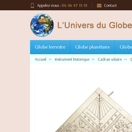
Appelez-nous :
06 46 47 15 41
Contact
Globe terrestre
Globe planétaire
Globe
Accueil
Instrument historique
Cadran solaire