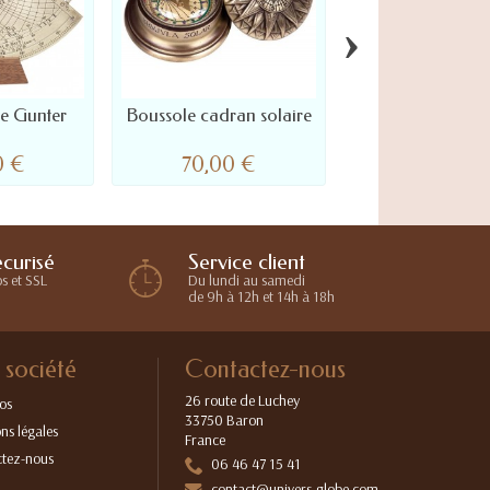
›
e Gunter
Boussole cadran solaire
Horloge cadran 
d'Augsbur
0 €
70,00 €
85,00 €
Service client
curisé
Du lundi au samedi
s et SSL
de 9h à 12h et 14h à 18h
 société
Contactez-nous
26 route de Luchey
os
33750 Baron
ns légales
France
tez-nous
06 46 47 15 41
contact@univers-globe.com