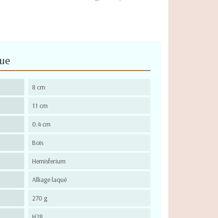
que
8 cm
11 cm
0.4 cm
Bois
Hemisferium
Alliage laqué
270 g
H28