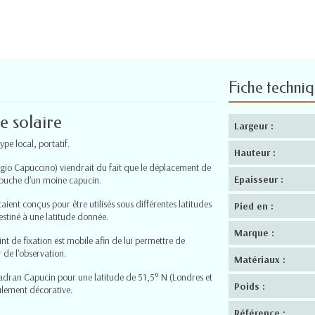
Fiche techni
e solaire
Largeur :
pe local, portatif.
Hauteur :
gio Capuccino) viendrait du fait que le déplacement de
Epaisseur :
capuche d'un moine capucin.
ient conçus pour être utilisés sous différentes latitudes
Pied en :
estiné à une latitude donnée.
Marque :
int de fixation est mobile afin de lui permettre de
 de l'observation.
Matériaux :
dran Capucin pour une latitude de 51,5° N (Londres et
Poids :
ulement décorative.
Référence :