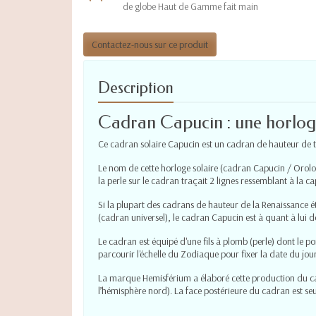
de globe Haut de Gamme fait main
Contactez-nous sur ce produit
Description
Cadran Capucin : une horlog
Ce cadran solaire Capucin est un cadran de hauteur de ty
Le nom de cette horloge solaire (cadran Capucin / Orolo
la perle sur le cadran traçait 2 lignes ressemblant à la 
Si la plupart des cadrans de hauteur de la Renaissance éta
(cadran universel), le cadran Capucin est à quant à lui d
Le cadran est équipé d'une fils à plomb (perle) dont le po
parcourir l'échelle du Zodiaque pour fixer la date du jour
La marque Hemisférium a élaboré cette production du ca
l’hémisphère nord). La face postérieure du cadran est se