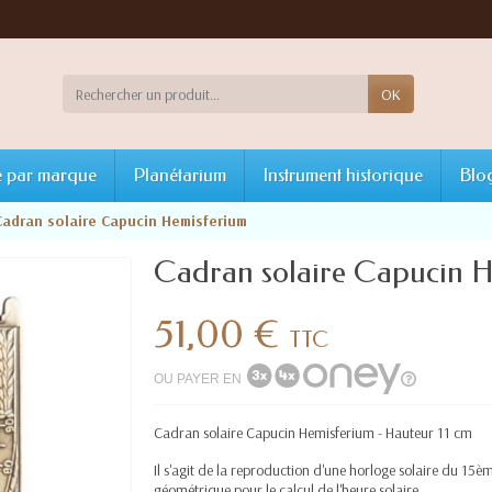
OK
 par marque
Planétarium
Instrument historique
Blo
Cadran solaire Capucin Hemisferium
Cadran solaire Capucin H
51,00 €
TTC
OU PAYER EN
Cadran solaire Capucin Hemisferium - Hauteur 11 cm
Il s'agit de la reproduction d'une horloge solaire du 15
géométrique pour le calcul de l'heure solaire.