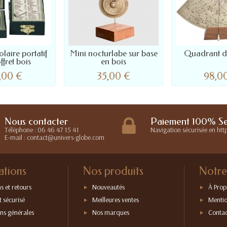
laire portatif
Mini nocturlabe sur base
Quadrant d
ffret bois
en bois
,00 €
35,00 €
98,0
Nous contacter
Paiement 100% Se
Téléphone : 06 46 47 15 41
Navigation sécurisée en http
E-mail : contact@univers-globe.com
ations
Nos produits
Notre
s et retours
Nouveautés
À Prop
 sécurisé
Meilleures ventes
Mentio
ns générales
Nos marques
Contac