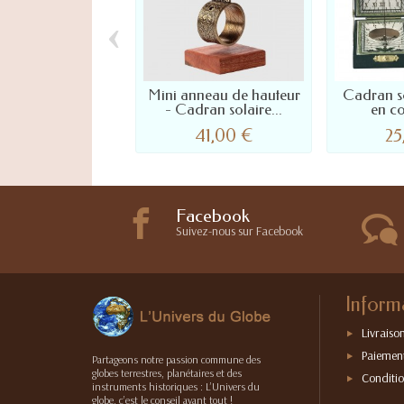
‹
Mini anneau de hauteur
Cadran so
- Cadran solaire...
en co
41,00 €
25
Facebook
Suivez-nous sur Facebook
Inform
Livraison
Paiement
Partageons notre passion commune des
globes terrestres, planétaires et des
Conditio
instruments historiques : L’Univers du
globe, c’est le conseil avant tout !