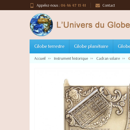
Appelez-nous :
06 46 47 15 41
Contact
Globe terrestre
Globe planétaire
Globe
Accueil
Instrument historique
Cadran solaire