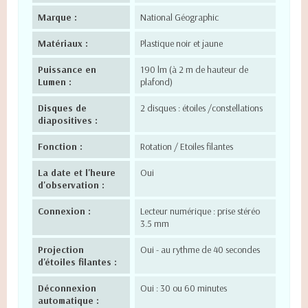
Marque :
National Géographic
Matériaux :
Plastique noir et jaune
Puissance en
190 lm (à 2 m de hauteur de
Lumen :
plafond)
Disques de
2 disques : étoiles /constellations
diapositives :
Fonction :
Rotation / Etoiles filantes
La date et l'heure
Oui
d'observation :
Connexion :
Lecteur numérique : prise stéréo
3.5 mm
Projection
Oui - au rythme de 40 secondes
d'étoiles filantes :
Déconnexion
Oui : 30 ou 60 minutes
automatique :