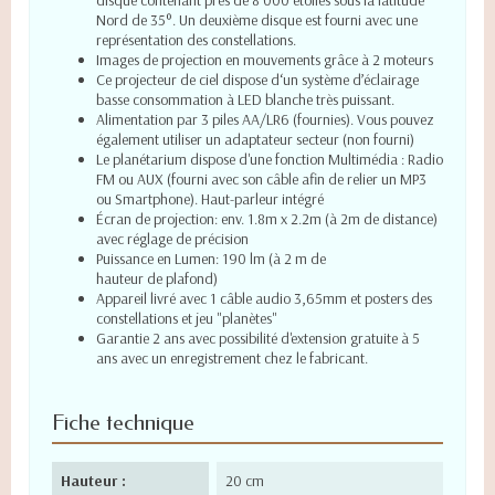
disque contenant près de 8 000 étoiles sous la latitude
Nord de 35°. Un deuxième disque est fourni avec une
représentation des constellations.
Images de projection en mouvements grâce à 2 moteurs
Ce projecteur de ciel dispose d‘un système d’éclairage
basse consommation à LED blanche très puissant.
Alimentation par 3 piles AA/LR6 (fournies). Vous pouvez
également utiliser un adaptateur secteur (non fourni)
Le planétarium dispose d'une fonction Multimédia : Radio
FM ou AUX (fourni avec son câble afin de relier un MP3
ou Smartphone). Haut-parleur intégré
Écran de projection: env. 1.8m x 2.2m (à 2m de distance)
avec réglage de précision
Puissance en Lumen: 190 lm (à 2 m de
hauteur de plafond)
Appareil livré avec 1 câble audio 3,65mm et posters des
constellations et jeu "planètes"
Garantie 2 ans avec possibilité d'extension gratuite à 5
ans avec un enregistrement chez le fabricant.
Fiche technique
Hauteur :
20 cm