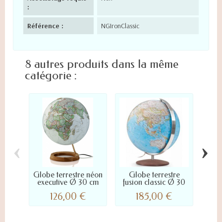
:
Référence :
NGIronClassic
8 autres produits dans la même
catégorie :
‹
›
Globe terrestre néon
Globe terrestre
Glob
executive Ø 30 cm
fusion classic Ø 30
Exe
cm
126,00 €
185,00 €