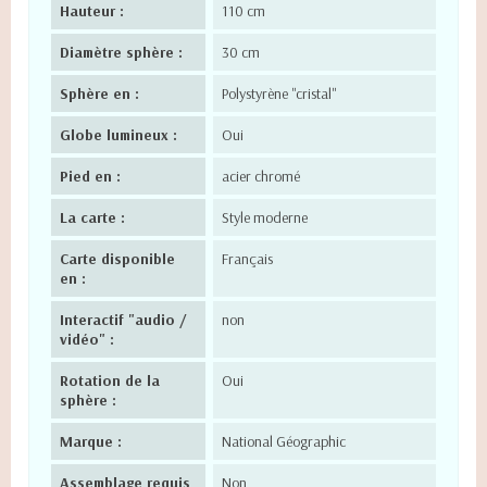
Hauteur :
110 cm
Diamètre sphère :
30 cm
Sphère en :
Polystyrène "cristal"
Globe lumineux :
Oui
Pied en :
acier chromé
La carte :
Style moderne
Carte disponible
Français
en :
Interactif "audio /
non
vidéo" :
Rotation de la
Oui
sphère :
Marque :
National Géographic
Assemblage requis
Non