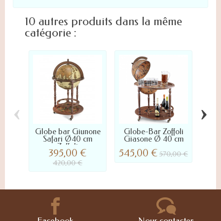
10 autres produits dans la même
catégorie :
‹
›
Globe bar Giunone
Globe-Bar Zoffoli
Glo
Safari Ø40 cm
Giasone Ø 40 cm
Bac
Zoffoli
395,00 €
545,00 €
730
570,00 €
420,00 €
Facebook
Nous contacter