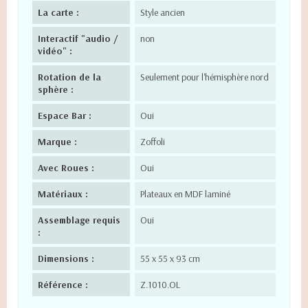
La carte :
Style ancien
Interactif "audio /
non
vidéo" :
Rotation de la
Seulement pour l'hémisphère nord
sphère :
Espace Bar :
Oui
Marque :
Zoffoli
Avec Roues :
Oui
Matériaux :
Plateaux en MDF laminé
Assemblage requis
Oui
:
Dimensions :
55 x 55 x 93 cm
Référence :
Z.1010.OL