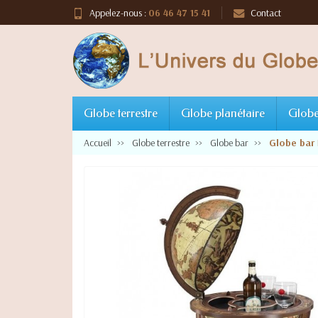
Appelez-nous :
06 46 47 15 41
Contact
Globe terrestre
Globe planétaire
Globe
Accueil
Globe terrestre
Globe bar
Globe bar 