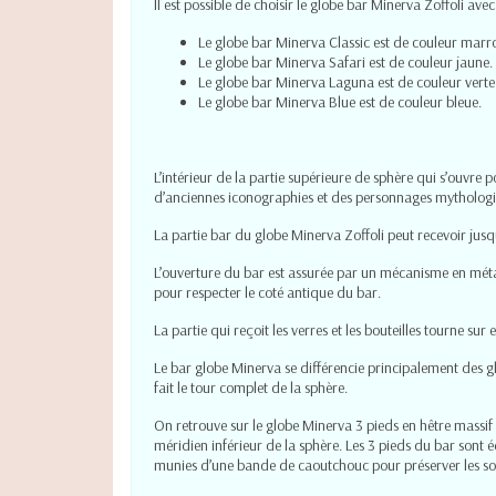
Il est possible de choisir le globe bar Minerva Zoffoli avec
Le globe bar Minerva Classic est de couleur mar
Le globe bar Minerva Safari est de couleur jaune.
Le globe bar Minerva Laguna est de couleur verte
Le globe bar Minerva Blue est de couleur bleue.
L’intérieur de la partie supérieure de sphère qui s’ouvre 
d’anciennes iconographies et des personnages mytholog
La partie bar du globe Minerva Zoffoli peut recevoir jusqu
L’ouverture du bar est assurée par un mécanisme en métal 
pour respecter le coté antique du bar.
La partie qui reçoit les verres et les bouteilles tourne sur
Le
bar globe
Minerva se différencie principalement des
g
fait le tour complet de la sphère.
On retrouve sur le globe Minerva 3 pieds en hêtre massif 
méridien inférieur de la sphère. Les 3 pieds du bar sont éq
munies d’une bande de caoutchouc pour préserver les sol