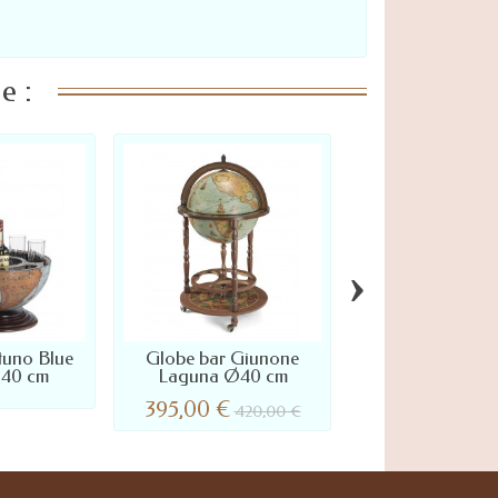
e :
›
tuno Blue
Globe bar Giunone
Globe bar Explor
40 cm
Laguna Ø40 cm
Ø40 cm Zoff
395,00 €
410,00 €
420,00 €
435