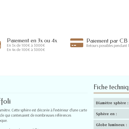
Paiement en 3x ou 4x
Paiement par CB
En 3x de 100€ à 3000€
Retours possibles pendant 1
En 4x de 100€ à 3000€
Fiche techni
foli
Diamètre sphère :
ètre. Cette sphère est décorée à l’extérieur d’une carte
Sphère en :
cle qui contenaient de nombreuses références
oque.
Globe lumineux :