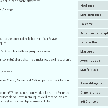
 4 couleurs de carte différentes :
Pied en :
ron/orangé.
Méridien en :
.
La carte :
Rotation de la sp
pour laisser apparaître le bar est décorée avec
Espace Bar :
iques.
’à 2 ou 3 bouteilles et jusqu’à 9 verres.
Marque :
constitué d’une charnière métallique vieillie et brunie
Avec Roues :
Matériaux :
 elle-même.
lobes Crono
,
Guinone
et
Calipso
par son méridien qui
Assemblage requis
ème
Dimensions :
et un 4
pied central qui va du plateau inférieur au
uipés de roulettes métalliques vieillies et brunies et
s fragiles lors des déplacements du bar.
Référence :