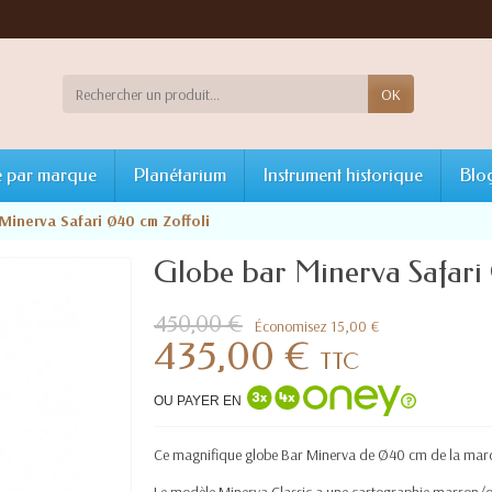
OK
 par marque
Planétarium
Instrument historique
Blo
Minerva Safari Ø40 cm Zoffoli
Globe bar Minerva Safari
450,00 €
Économisez 15,00 €
435,00 €
TTC
OU PAYER EN
Ce magnifique globe Bar Minerva de
Ø40 cm
de la marq