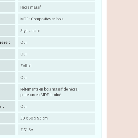
Hêtre massif
MDF : Composites en bois
Style ancien
hère :
Oui
Oui
Zoffoli
Oui
Piétements en bois massif de hêtre,
plateaux en MDF laminé
 :
Oui
50 x 50 x 93 cm
Z.31.SA