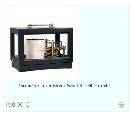
LIVRÉ SOUS 2 À 4 JOURS
Baromètre Enregistreur Naudet Petit Modèle...
950,00 €