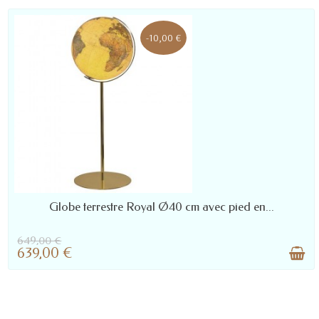
-10,00 €
LIVRÉ SOUS 10 À 45 JOURS : NOUS
Globe terrestre Royal Ø40 cm avec pied en...
CONTACTER POUR DÉLAI PRÉCIS
649,00 €
639,00 €