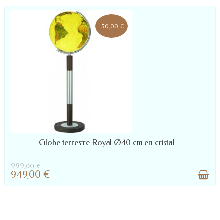
-50,00 €
LIVRÉ SOUS 10 À 45 JOURS : NOUS
Globe terrestre Royal Ø40 cm en cristal...
CONTACTER POUR DÉLAI PRÉCIS
999,00 €
949,00 €