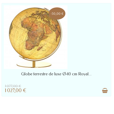
-50,00 €
LIVRÉ SOUS 48 À 72 HEURES
Globe terrestre de luxe Ø40 cm Royal...
1 077,00 €
1 027,00 €